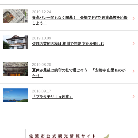
2019.12.24
春高バレー間もなく開幕！ 会場で PVで 佐渡高校を応援
しよう！
2019.10.09
佐渡の芸術の秋は 相川で芸能 文化を楽しむ
2019.08.20
夏休み最後は鎮守の杜で過ごそう 「安養寺 山里ものが
たり」
2018.09.17
「ブラタモリｉｎ佐渡」