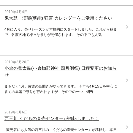
2019年4月4日
鬼太鼓 演能(薪能) 狂言 カレンダーをご活用ください
4月に入り、祭りシーズンが本格的にスタートしました。これから秋ま
で、佐渡各地で様々な祭りが開催されます。 その中でも人気
2019年3月26日
小倉の鬼太鼓(小倉物部神社 四月例祭) 日程変更のお知ら
せ
まもなく4月。佐渡の島開きがやってきます。 今年も4月15日を中心に
多くの集落で祭りが行われますが、その中の一つ、畑野
2019年3月6日
西三川 くだもの直売センターが移転しました！
観光客にも人気の西三川の「くだもの直売センター」が移転し、本日