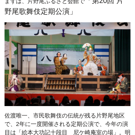
「第20回 片
まずは、片野尾ふるさと会館で
野尾歌舞伎定期公演」
佐渡唯一、市民歌舞伎の伝統が残る片野尾地区
で、2年に一度開催される定期公演で、今年の演
目は「絵本大功記十段目 尼ケ崎庵室の場」。明