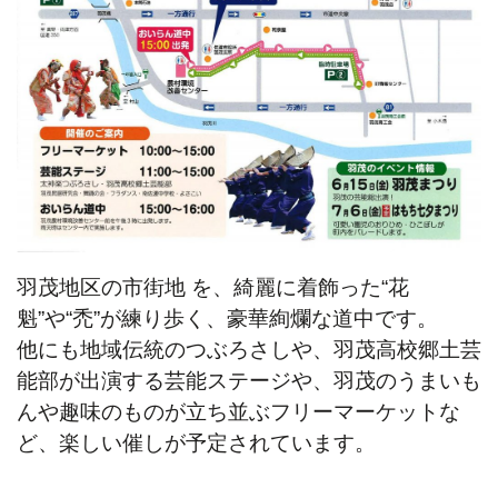
羽茂地区の市街地 を、
綺麗に着飾った“花
魁”や“禿”
が練り歩く、豪華絢爛な道中です。
他にも地域伝統のつぶろさしや、羽茂高校郷土芸
能部が出演する芸能ステージや、羽茂のうまいも
んや趣味のものが立ち並ぶフリーマーケットな
ど、楽しい催しが予定されています。