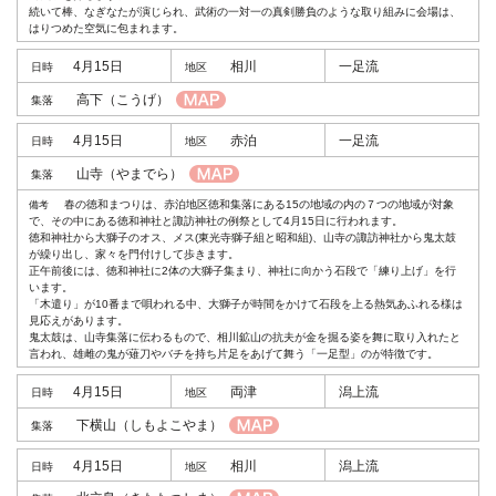
続いて棒、なぎなたが演じられ、武術の一対一の真剣勝負のような取り組みに会場は、
はりつめた空気に包まれます。
4月15日
相川
一足流
高下
（こうげ）
4月15日
赤泊
一足流
山寺
（やまでら）
春の徳和まつりは、赤泊地区徳和集落にある15の地域の内の７つの地域が対象
で、その中にある徳和神社と諏訪神社の例祭として4月15日に行われます。
徳和神社から大獅子のオス、メス(東光寺獅子組と昭和組)、山寺の諏訪神社から鬼太鼓
が繰り出し、家々を門付けして歩きます。
正午前後には、徳和神社に2体の大獅子集まり、神社に向かう石段で「練り上げ」を行
います。
「木遣り」が10番まで唄われる中、大獅子が時間をかけて石段を上る熱気あふれる様は
見応えがあります。
鬼太鼓は、山寺集落に伝わるもので、相川鉱山の抗夫が金を掘る姿を舞に取り入れたと
言われ、雄雌の鬼が薙刀やバチを持ち片足をあげて舞う「一足型」のが特徴です。
4月15日
両津
潟上流
下横山
（しもよこやま）
4月15日
相川
潟上流