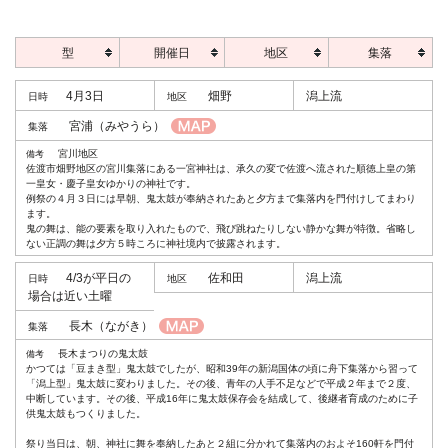
型
開催日
地区
集落
4月3日
畑野
潟上流
宮浦
（みやうら）
宮川地区
佐渡市畑野地区の宮川集落にある一宮神社は、承久の変で佐渡へ流された順徳上皇の第
一皇女・慶子皇女ゆかりの神社です。
例祭の４月３日には早朝、鬼太鼓が奉納されたあと夕方まで集落内を門付けしてまわり
ます。
鬼の舞は、能の要素を取り入れたもので、飛び跳ねたりしない静かな舞が特徴。省略し
ない正調の舞は夕方５時ころに神社境内で披露されます。
4/3が平日の
佐和田
潟上流
場合は近い土曜
長木
（ながき）
長木まつりの鬼太鼓
かつては「豆まき型」鬼太鼓でしたが、昭和39年の新潟国体の頃に舟下集落から習って
「潟上型」鬼太鼓に変わりました。その後、青年の人手不足などで平成２年まで２度、
中断しています。その後、平成16年に鬼太鼓保存会を結成して、後継者育成のために子
供鬼太鼓もつくりました。
祭り当日は、朝、神社に舞を奉納したあと２組に分かれて集落内のおよそ160軒を門付