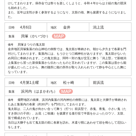
けしてまわります。保存会では祭りを楽しくしようと、令和４年からは２組の鬼の競演
も始めました。
また、近年は女性が多く参加するようになり、太鼓の他、舞も披露するようになりまし
た。
4月6日
金井
潟上流
貝塚
（かいづか）
貝塚まつりの鬼太鼓
金井地区貝塚集落の白山神社の例祭では、鬼太鼓が奉納され、朝から夕方まで各家を門
付けしてまわります。集落内には、もうひとつ三嶋神社がありますが、鬼太鼓がないた
め同日に奉納されます。この鬼太鼓は、阿吽一対の鬼が交互に舞う「潟上型」で新穂潟
上集落から習った新保集落から伝わったものと言われていますが、この集落は昔から能
が盛んだったことから、舞の随所に能の所作が取り入れられていて静を中心とした舞に
なっています。
4月第1土曜
松ヶ崎
前浜流
浜河内
（はまかわち）
畑野地区の南東、浜河内集落の河内神社の例祭には、鬼太鼓と大獅子が奉納され
たあと集落内の各家（約30戸）を門付けしてまわります。
鬼太鼓は、二人の鬼が向かい合って舞う（打つ）前浜型で、赤鬼、青鬼、小さい鬼（た
すき掛けの子供）、お花（ご祝儀）を披露する進行役で半面をかぶったロウソ、太鼓、
笛で構成されています。
当日は大獅子も出て鬼太鼓の前に各家を訪れ、木遣り唄にあわせて頭を鳴らして厄払い
をします。