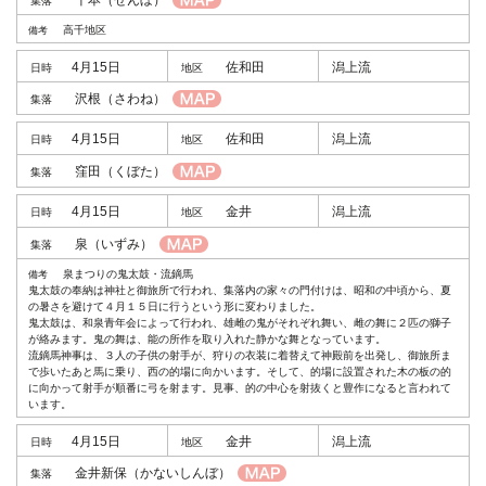
高千地区
4月15日
佐和田
潟上流
沢根
（さわね）
4月15日
佐和田
潟上流
窪田
（くぼた）
4月15日
金井
潟上流
泉
（いずみ）
泉まつりの鬼太鼓・流鏑馬
鬼太鼓の奉納は神社と御旅所で行われ、集落内の家々の門付けは、昭和の中頃から、夏
の暑さを避けて４月１５日に行うという形に変わりました。
鬼太鼓は、和泉青年会によって行われ、雄雌の鬼がそれぞれ舞い、雌の舞に２匹の獅子
が絡みます。鬼の舞は、能の所作を取り入れた静かな舞となっています。
流鏑馬神事は、３人の子供の射手が、狩りの衣装に着替えて神殿前を出発し、御旅所ま
で歩いたあと馬に乗り、西の的場に向かいます。そして、的場に設置された木の板の的
に向かって射手が順番に弓を射ます。見事、的の中心を射抜くと豊作になると言われて
います。
4月15日
金井
潟上流
金井新保
（かないしんぼ）