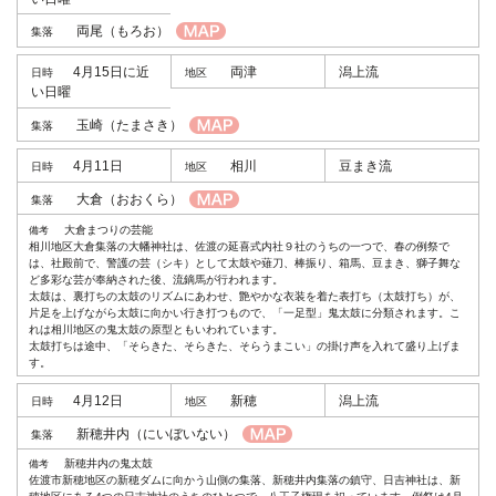
両尾
（もろお）
4月15日に近
両津
潟上流
い日曜
玉崎
（たまさき）
4月11日
相川
豆まき流
大倉
（おおくら）
大倉まつりの芸能
相川地区大倉集落の大幡神社は、佐渡の延喜式内社９社のうちの一つで、春の例祭で
は、社殿前で、警護の芸（シキ）として太鼓や薙刀、棒振り、箱馬、豆まき、獅子舞な
ど多彩な芸が奉納された後、流鏑馬が行われます。
太鼓は、裏打ちの太鼓のリズムにあわせ、艶やかな衣装を着た表打ち（太鼓打ち）が、
片足を上げながら太鼓に向かい行き打つもので、「一足型」鬼太鼓に分類されます。こ
れは相川地区の鬼太鼓の原型ともいわれています。
太鼓打ちは途中、「そらきた、そらきた、そらうまこい」の掛け声を入れて盛り上げま
す。
4月12日
新穂
潟上流
新穂井内
（にいぼいない）
新穂井内の鬼太鼓
佐渡市新穂地区の新穂ダムに向かう山側の集落、新穂井内集落の鎮守、日吉神社は、新