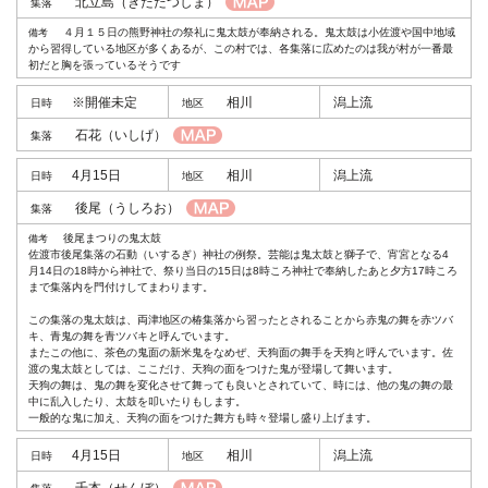
北立島
（きたたつしま）
４月１５日の熊野神社の祭礼に鬼太鼓が奉納される。鬼太鼓は小佐渡や国中地域
から習得している地区が多くあるが、この村では、各集落に広めたのは我が村が一番最
初だと胸を張っているそうです
※開催未定
相川
潟上流
石花
（いしげ）
4月15日
相川
潟上流
後尾
（うしろお）
後尾まつりの鬼太鼓
佐渡市後尾集落の石動（いするぎ）神社の例祭。芸能は鬼太鼓と獅子で、宵宮となる4
月14日の18時から神社で、祭り当日の15日は8時ころ神社で奉納したあと夕方17時ころ
まで集落内を門付けしてまわります。
この集落の鬼太鼓は、両津地区の椿集落から習ったとされることから赤鬼の舞を赤ツバ
キ、青鬼の舞を青ツバキと呼んでいます。
またこの他に、茶色の鬼面の新米鬼をなめぜ、天狗面の舞手を天狗と呼んでいます。佐
渡の鬼太鼓としては、ここだけ、天狗の面をつけた鬼が登場して舞います。
天狗の舞は、鬼の舞を変化させて舞っても良いとされていて、時には、他の鬼の舞の最
中に乱入したり、太鼓を叩いたりもします。
一般的な鬼に加え、天狗の面をつけた舞方も時々登場し盛り上げます。
4月15日
相川
潟上流
千本
（せんぼ）