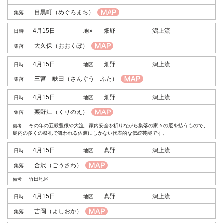
目黒町
（めぐろまち）
4月15日
畑野
潟上流
大久保
（おおくぼ）
4月15日
畑野
潟上流
三宮 畉田
（さんぐう ふた）
4月15日
畑野
潟上流
栗野江
（くりのえ）
その年の五穀豊穣や大漁、家内安全を祈りながら集落の家々の厄を払うもので、
島内の多くの祭礼で舞われる佐渡にしかない代表的な伝統芸能です。
4月15日
真野
潟上流
合沢
（ごうさわ）
竹田地区
4月15日
真野
潟上流
吉岡
（よしおか）