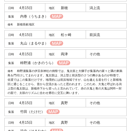
4月15日
新穂
潟上流
内巻
（うちまき）
新穂長畝地区
4月15日
松ヶ崎
前浜流
丸山
（まるやま）
4月15日
両津
その他
柿野浦
（かきのうら）
柿野浦集落の伊豆奈神社の例祭では、鬼太鼓と大獅子が集落内の家々と隣の東鵜
島を門付けしてまわります。鬼太鼓は、潟上型と前浜型の２つの舞があるのが特徴で、
佐渡ではこの集落だけです。地理的には前浜地域ですが、山を越える道を行くと新穂地
区に通じることから、昔から交流があったと思われます。このため、大鬼と呼ばれる潟
上型の鬼太鼓は、新穂舟下から習ったと言われていて、赤の大鬼と青の大鬼は阿吽一対
の面で、太鼓のリズムに合わせ勇壮に交互に舞います。
4月15日
真野
その他
竹田
（たけだ）
4月15日
真野
その他