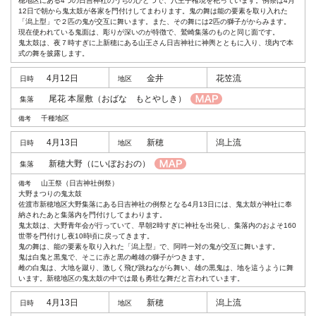
穂地区にある4つの日吉神社のうちのひとつで、八王子権現を祀っています。例祭は4月
12日で朝から鬼太鼓が各家を門付けしてまわります。鬼の舞は能の要素を取り入れた
「潟上型」で２匹の鬼が交互に舞います。また、その舞には2匹の獅子がからみます。
現在使われている鬼面は、彫りが深いのが特徴で、鷲崎集落のものと同じ面です。
鬼太鼓は、夜７時すぎに上新穂にある山王さん日吉神社に神輿とともに入り、境内で本
式の舞を披露します。
4月12日
金井
花笠流
尾花 本屋敷
（おばな もとやしき）
千種地区
4月13日
新穂
潟上流
新穂大野
（にいぼおおの）
山王祭（日吉神社例祭）
大野まつりの鬼太鼓
佐渡市新穂地区大野集落にある日吉神社の例祭となる4月13日には、鬼太鼓が神社に奉
納されたあと集落内を門付けしてまわります。
鬼太鼓は、大野青年会が行っていて、早朝2時すぎに神社を出発し、集落内のおよそ160
世帯を門付けし夜10時頃に戻ってきます。
鬼の舞は、能の要素を取り入れた「潟上型」で、阿吽一対の鬼が交互に舞います。
鬼は白鬼と黒鬼で、そこに赤と黒の雌雄の獅子がつきます。
雌の白鬼は、大地を蹴り、激しく飛び跳ねながら舞い、雄の黒鬼は、地を這うように舞
います。新穂地区の鬼太鼓の中では最も勇壮な舞だと言われています。
4月13日
新穂
潟上流