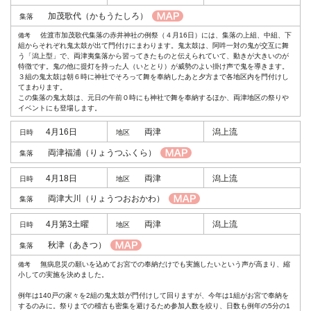
加茂歌代
（かもうたしろ）
佐渡市加茂歌代集落の赤井神社の例祭（４月16日）には、集落の上組、中組、下
組からそれぞれ鬼太鼓が出て門付けにまわります。鬼太鼓は、阿吽一対の鬼が交互に舞
う「潟上型」で、両津夷集落から習ってきたものと伝えられていて、動きが大きいのが
特徴です。鬼の他に提灯を持った人（いととり）が威勢のよい掛け声で鬼を導きます。
３組の鬼太鼓は朝６時に神社でそろって舞を奉納したあと夕方まで各地区内を門付けし
てまわります。
この集落の鬼太鼓は、元日の午前０時にも神社で舞を奉納するほか、両津地区の祭りや
イベントにも登場します。
4月16日
両津
潟上流
両津福浦
（りょうつふくら）
4月18日
両津
潟上流
両津大川
（りょうつおおかわ）
4月第3土曜
両津
潟上流
秋津
（あきつ）
無病息災の願いを込めてお宮での奉納だけでも実施したいという声が高まり、縮
小しての実施を決めました。
例年は140戸の家々を2組の鬼太鼓が門付けして回りますが、今年は1組がお宮で奉納を
するのみに。祭りまでの稽古も密集を避けるため参加人数を絞り、日数も例年の5分の1