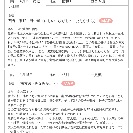
4月15日に近
佐和田
豆まき流
い土曜
西野 東野 田中町
（にしの ひがしの たなかまち）
金北山神社例祭
佐和田地区沢根五十里の金北山神社の祭礼は「五十里祭り」とも称され旧沢根五十里地
区の大祭である。 以前は毎年9月20日に行われていたが、終戦後に4月15日に変更さ
れ、平成31年からは4月15日前後の土曜日に変更された。 この祭礼の神輿は台座が四方
約1月9日メートルの16人担ぎで、重さが約800kgあり、正面に「金銀山」、裏面に「大
盛」の金文字が入る。 また、鬼太鼓は善知鳥（うとう）神社より伝わった相川流で、鬼
の他に豆蒔きの翁も加わるその舞は、島内で最も古い形式を残しているとされる。 祭礼
当日は、奉仕者が社殿に集合し宮司のお祓いを受けた後、獅子舞を奉納して鬼太鼓が始
まる。
4月15日
相川
一足流
南方辺
（みなみかたべ）
南片辺まつり
佐渡市相川地区にある海岸沿いの集落、南片辺集落には裏太鼓のリズムにあわせ子ども
達が片足をあげて舞う御太鼓、棒や長刀、そして3匹の獅子が舞う、獅子の芸能が継承
されています。
この芸能が演じられるのが集落の鎮守、白山神社の例祭4月15日と前日の宵宮です。
宵宮での芸能は、境内に作られた土俵の中で行われます。
最初に奉納される御太鼓は、「小木太鼓」「昔太鼓」「かわら太鼓」「そう太鼓」の四
つの演目で構成されていて、それぞれ表太鼓の所作や裏太鼓のリズムが違います。
大人の裏太鼓にあわせ、たすき掛けの子供らが表の太鼓に歩み寄り片足をあげて、バチ
で太鼓を打ちます。