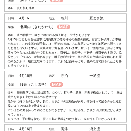
浜中
（はまなか）
真野新町地区
4月16
相川
豆まき流
北川内
（きたかわち）
夜の神社で、静かに舞われる獅子舞は、風情があります。
4月15日に行われる佐渡市北川内集落の熊野神社の例祭の前夜、宵宮に獅子舞いが奉納
されます。この集落の獅子舞いは、明治の初めころに集落の人が赤泊地区から習ってき
たと言われていますが、衣装や舞い方も違っています。舞いは、境内に俵とおがくずを
使って作られた土俵の中で行われます。獅子は、雄獅子、中獅子、雌獅子の３匹で、脇
役として「つぶろ」が加わります。獅子は白装束で、鳥の羽根や色紙の房で飾られた鹿
の頭をかぶり、腰に太鼓をつけます。つぶろは面をかぶり、色紙の房で飾られたふり棒
を持っています。
4月16日
赤泊
一足流
腰細
（こしぼそ）
腰細集落の鬼太鼓は現在、ロウソ、打ち子、黒鬼、赤鬼で構成されていて、鬼は
片足を大きく上げて踊るのが特徴です。
鬼が手に持つものはバチ、長刀、まさかりの三種類があり、何を持って踊るのかは進行
役のロウソの口上で決まります。
バチはどの鬼も持って踊ることができますが、長刀は赤鬼、まさかりは黒鬼だけと決ま
っています。
ロウソは、手に榊を持ち、腰に木製の男根をつけて舞い、鬼や打ち子にからみます。
4月16日
両津
潟上流