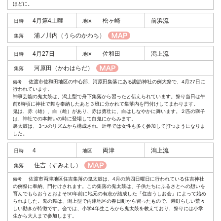
ほどに。
4月第4土曜
松ヶ崎
前浜流
浦ノ川内
（うらのかわち）
4月27日
佐和田
潟上流
河原田
（かわはらだ）
佐渡市佐和田地区の中心部、河原田集落にある諏訪神社の例大祭で、4月27日に
行われています。
神事芸能の鬼太鼓は、潟上型で舟下集落から習ったと伝えられています。祭り当日は午
前6時頃に神社で舞を奉納したあと３班に分かれて集落内を門付けしてまわります。
鬼は、赤（雄）、白（雌）があり、赤は勇壮に、白はしなやかに舞います。２匹の獅子
は、神社での本舞いの時に登場して白鬼にからみます。
裏太鼓は、３つのリズムから構成され、近年では女性も多く参加して打つようになりま
した。
4
両津
潟上流
住吉
（すみよし）
佐渡市両津地区住吉集落の鬼太鼓は、4月の第四日曜日に行われている住吉神社
の例祭に奉納、門付けされます。この集落の鬼太鼓は、子供たちにふるさとへの想いを
育んでもらおうとおよそ50年前に地元の有志が結成した「住吉うしお会」によって始め
られました。鬼の舞は、潟上型で両津地区の春日町から習ったもので、港町らしい荒々
しい動きが特徴です。会では、小学4年生ころから鬼太鼓を教えており、祭りには小学
生から大人まで参加します。