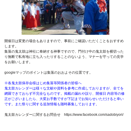
開催日は変更の場合もありますので、事前にご確認いただくことをおすすめ
します。
集落の鬼太鼓は神社に奉納する神事ですので、門付け中の鬼太鼓を横切った
り無断で私有地に立ち入ったりすることのないよう、マナーを守っての見学
をお願いします。
googleマップのポイントは集落のおおよその位置です。
※各鬼太鼓保存会様はじめ集落等関係者の皆様へ
鬼太鼓カレンダーは様々な文献や資料を参考に作成しておりますが、全てを
網羅できておらず不完全なものです。掲載の漏れや誤り、開催日 内容等の修
正がございましたら、大変お手数ですが下記までお知らせいただけると幸い
です。また祭りに関する追加情報も随時募集しております。
鬼太鼓カレンダーに関するお問合せ https://www.facebook.com/sadobiyori/