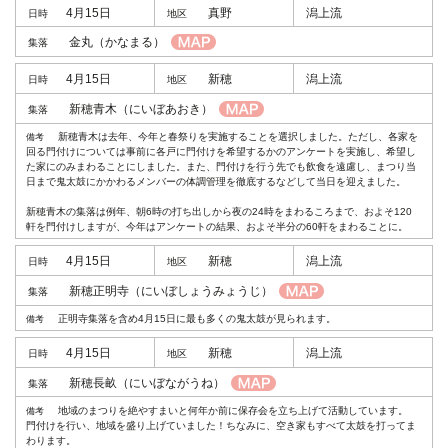
4月15日
真野
潟上流
金丸
（かなまる）
4月15日
新穂
潟上流
新穂青木
（にいぼあおき）
新穂青木は去年、今年と春祭りを実施することを選択しました。ただし、各家を
回る門付けについては事前に各戸に門付けを希望するかのアンケートを実施し、希望し
た家にのみまわることにしました。また、門付けを行う先でも飲食を遠慮し、まつり当
日まで鬼太鼓にかかわるメンバーの体調管理を徹底するなどして当日を迎えました。
新穂青木の集落は例年、朝6時の打ち出しから夜の24時をまわるころまで、およそ120
軒を門付けしますが、今年はアンケートの結果、およそ半分の60軒をまわることに。
4月15日
新穂
潟上流
新穂正明寺
（にいぼしょうみょうじ）
正明寺集落を含め4月15日に最も多くの鬼太鼓が見られます。
4月15日
新穂
潟上流
新穂長畝
（にいぼながうね）
地域のまつりを絶やすまいと何年か前に保存会を立ち上げて活動しています。
門付けを行い、地域を盛り上げていました！ちなみに、空き家もすべて太鼓を打ってま
わります。