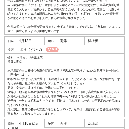
一説には数百年続けられている例祭とも言われていいる、古式豊かなお祭です。
赤玉集落にある「杉池」は、竜神伝説が伝承されている神秘的な池で、集落の貴重な水
資源でもあります。古来から、赤玉集落の皆さんが、池に住む竜神に感謝し、お祭りを
続けてきました。会場は新緑に包まれた杉池の”奥の院”。佐渡の中でも珍しい芸能神事
が奉納されるこのお祭りを見に、多くの観客が集まりました。
午前10時から芸能神事が始まります。先ずは「鬼舞」。他の地域の「鬼太鼓」とは少し
違い、勇壮と言うよりは優雅な舞いです。
4月13日
両津
潟上流
水津
（すいづ）
水津まつりの鬼太鼓
前日に夜祭
水津集落の白山神社の例祭の宵宮と本祭りで鬼太鼓が奉納されたあと集落内を一日かけ
て門付けします。
昭和23年に始まった鬼太鼓は、新穂潟上から習ったとされる「潟上型」で独自性を出す
ためその後、鬼の舞や太鼓のリズムもアレンジされています。
男鬼、女鬼の衣装は当初は、地元の人の手作りでした。
運営は、地元青年会の水津水生会鬼組が行っています。日本が高度成長期に入ると若者
が島の外に働きに出るようになり昭和38年から53年まで鬼太鼓は休止になりました。
獅子舞（一対）は昭和25年から始まり門付けも行われましたが、人手不足のため現在は
行われていません。
鬼太鼓は、集落の若手の交流の場にもなっていて、近年は、集落内にある駐在所の警察
官も鬼として舞うようになりました。
4月15日に近
両津
潟上流
い日曜