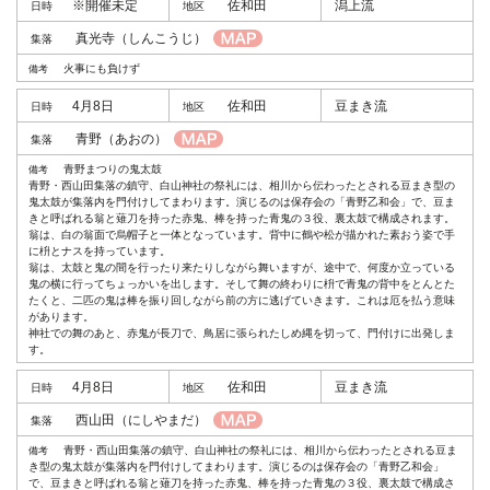
※開催未定
佐和田
潟上流
真光寺
（しんこうじ）
火事にも負けず
4月8日
佐和田
豆まき流
青野
（あおの）
青野まつりの鬼太鼓
青野・西山田集落の鎮守、白山神社の祭礼には、相川から伝わったとされる豆まき型の
鬼太鼓が集落内を門付けしてまわります。演じるのは保存会の「青野乙和会」で、豆ま
きと呼ばれる翁と薙刀を持った赤鬼、棒を持った青鬼の３役、裏太鼓で構成されます。
翁は、白の翁面で烏帽子と一体となっています。背中に鶴や松が描かれた素おう姿で手
に枡とナスを持っています。
翁は、太鼓と鬼の間を行ったり来たりしながら舞いますが、途中で、何度か立っている
鬼の横に行ってちょっかいを出します。そして舞の終わりに枡で青鬼の背中をとんとた
たくと、二匹の鬼は棒を振り回しながら前の方に逃げていきます。これは厄を払う意味
があります。
神社での舞のあと、赤鬼が長刀で、鳥居に張られたしめ縄を切って、門付けに出発しま
す。
4月8日
佐和田
豆まき流
西山田
（にしやまだ）
青野・西山田集落の鎮守、白山神社の祭礼には、相川から伝わったとされる豆ま
き型の鬼太鼓が集落内を門付けしてまわります。演じるのは保存会の「青野乙和会」
で、豆まきと呼ばれる翁と薙刀を持った赤鬼、棒を持った青鬼の３役、裏太鼓で構成さ