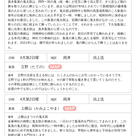
真木集落の鬼太鼓は、阿吽一対の鬼（雄・雌）が交互に舞う潟上型で、すり足など能の
舞を取り入れた舞となっています。始まりは明治37年頃とされていて新穂地区の藤巻集
落の人から習ったと言われています。鬼太鼓は戦時中と昭和の高度成長期のころ集落の
青年が出稼ぎに島外に出たため人手不足で一時、中断しましたが、昭和50年に保存会が
結成され復活しました。この集落の鬼太鼓は、近隣の集落に鬼太鼓がなかったころは、
祭りの日に他に頼まれて舞っていたということです。それがきっかけで、下久知集落に
後に出来た鬼太鼓は、真木集落から習ったものです。
鬼太鼓の奉納は、河崎神社の例祭に行われますが、前日の宵宮でも舞われます。雄雌に
よる本式の舞は、神社での奉納のほか、集落の東と西にあたる場所、区長宅などで行わ
れます。2021年には、獅子頭が作られましたが、鬼の舞にからんで舞うことはありませ
ん。
4月第2日曜
両津
潟上流
立野
（たての）
立野の太鼓を支える柱には、たくさんのわらじが引っかかっているそうです。
立野では１軒の門付けが終わると、その家で草鞋を履き替えて置いてくるのだそう。
その草鞋は縁起物として玄関に飾られたりするのだとか。
佐渡の中でも珍しいのではないでしょうかとのこと。
4月第2日曜
両津
潟上流
上横山
（かみよこやま）
上横山まつりの鬼太鼓
金峯神社の例祭に鬼太鼓が奉納され、一日かけて集落内を門付けしてまわります。この
集落の鬼太鼓は、昭和30年代に一時中断しましたが40年代に復活。60年代には後継者
育成のため子供鬼太鼓もできました。祭り当日は、早朝から青年会と子供会が共同で約
80軒の家々を門付をします。