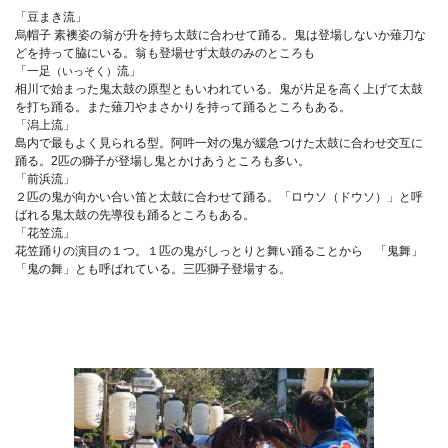
「豆まき流」
烏帽子 素襖姿の翁が升を持ち太鼓に合わせて踊る。鬼は登場しないか薙刀な
どを持って脇にいる。翁も登場せず太鼓のみのところも
「一足
流」
（いっそく）
相川で始まった鬼太鼓の原型ともいわれている。鬼が片足を高く上げて太鼓
を打ち踊る。また薙刀やまさかりを持って踊るところもある。
「潟上流」
島内で最もよく見られる型。阿吽一対の鬼が緩急つけた太鼓に合わせ交互に
踊る。2匹の獅子が登場し鬼とかけあうところも多い。
「前浜流」
２匹の鬼が向かい合い笛と太鼓に合わせて踊る。「ロウソ（ドウソ）」と呼
ばれる鬼太鼓の先導役も踊るところもある。
「花笠流」
花笠踊りの演目の１つ。１匹の鬼がしっとりと舞い踊ることから 「鬼舞」
「鬼の舞」とも呼ばれている。三匹獅子登場する。