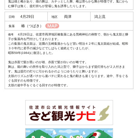
鬼は雄と雌があり、雄の舞は、カチッとした舞、雌は滑らかな舞が特徴です。鬼にから
む獅子は無く、提灯持ちが登場し鬼を誘導したりします。
4月29日
両津
潟上流
椿
（つばき）
4月29日は、佐渡市両津地区椿集落にある荒崎神社の例祭で、朝から鬼太鼓と獅
子が集落内を門付けしてまわります。
この集落の鬼太鼓は、近隣の玉崎集落からなど習い明治４２年に鬼太鼓組が結成。昭和
３０年代に若手の減少などでしばらく途絶えていましたが、
昭和59年(1984)に復活しました。
鬼は赤面で髪が黒いのが雄、赤面で髪が白いのが雌です。
舞は、能の舞いの所作を取り入れた潟上型で、獅子はからまず提灯持ちが２人付きま
す。鬼は提灯の灯りに引かれるかのようにゆうたりと舞いますが、
太鼓のリズムが遅バチから速バチに変わると鬼の動きも速くなります。途中、手をぐる
ぐる回すのも特徴です。
太鼓の途中手をぐるぐる回すのが特徴です。