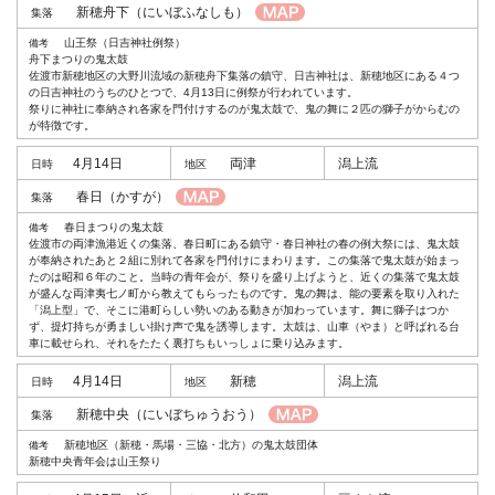
新穂舟下
（にいぼふなしも）
山王祭（日吉神社例祭）
舟下まつりの鬼太鼓
佐渡市新穂地区の大野川流域の新穂舟下集落の鎮守、日吉神社は、新穂地区にある４つ
の日吉神社のうちのひとつで、4月13日に例祭が行われています。
祭りに神社に奉納され各家を門付けするのが鬼太鼓で、鬼の舞に２匹の獅子がからむの
が特徴です。
4月14日
両津
潟上流
春日
（かすが）
春日まつりの鬼太鼓
佐渡市の両津漁港近くの集落、春日町にある鎮守・春日神社の春の例大祭には、鬼太鼓
が奉納されたあと２組に別れて各家を門付けにまわります。この集落で鬼太鼓が始まっ
たのは昭和６年のこと。当時の青年会が、祭りを盛り上げようと、近くの集落で鬼太鼓
が盛んな両津夷七ノ町から教えてもらったものです。鬼の舞は、能の要素を取り入れた
「潟上型」で、そこに港町らしい勢いのある動きが加わっています。舞に獅子はつか
ず、提灯持ちが勇ましい掛け声で鬼を誘導します。太鼓は、山車（やま）と呼ばれる台
車に載せられ、それをたたく裏打ちもいっしょに乗り込みます。
4月14日
新穂
潟上流
新穂中央
（にいぼちゅうおう）
新穂地区（新穂・馬場・三協・北方）の鬼太鼓団体
新穂中央青年会は山王祭り