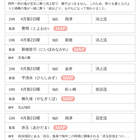
阿吽一対の鬼が交互に舞う潟上型で、獅子はつきません。このため、祭りを盛り上げよ
うと雄雌の鬼が一緒に舞う「組おどり」ものちになって加わりました。
4月第2日曜
両津
潟上流
豊岡
（とよおか）
4月第2日曜
新穂
潟上流
新穂皆川
（にいぼみながわ）
百鬼の舞
4月第2日曜
金井
潟上流
平清水
（ひらしみず）
4月第2日曜
松ヶ崎
前浜流
柳久保
（やなぎくぼ）
丸山地区
4月第2日曜
両津
花笠流
赤玉
（あかだま）
前浜地区にある「赤玉」集落で毎年この時期に開催される「赤玉杉池まつり」。