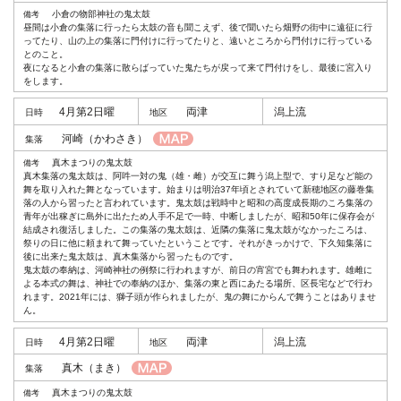
小倉の物部神社の鬼太鼓
昼間は小倉の集落に行ったら太鼓の音も聞こえず、後で聞いたら畑野の街中に遠征に行
ってたり、山の上の集落に門付けに行ってたりと、遠いところから門付けに行っている
とのこと。
夜になると小倉の集落に散らばっていた鬼たちが戻って来て門付けをし、最後に宮入り
をします。
4月第2日曜
両津
潟上流
河崎
（かわさき）
真木まつりの鬼太鼓
真木集落の鬼太鼓は、阿吽一対の鬼（雄・雌）が交互に舞う潟上型で、すり足など能の
舞を取り入れた舞となっています。始まりは明治37年頃とされていて新穂地区の藤巻集
落の人から習ったと言われています。鬼太鼓は戦時中と昭和の高度成長期のころ集落の
青年が出稼ぎに島外に出たため人手不足で一時、中断しましたが、昭和50年に保存会が
結成され復活しました。この集落の鬼太鼓は、近隣の集落に鬼太鼓がなかったころは、
祭りの日に他に頼まれて舞っていたということです。それがきっかけで、下久知集落に
後に出来た鬼太鼓は、真木集落から習ったものです。
鬼太鼓の奉納は、河崎神社の例祭に行われますが、前日の宵宮でも舞われます。雄雌に
よる本式の舞は、神社での奉納のほか、集落の東と西にあたる場所、区長宅などで行わ
れます。2021年には、獅子頭が作られましたが、鬼の舞にからんで舞うことはありませ
ん。
4月第2日曜
両津
潟上流
真木
（まき）
真木まつりの鬼太鼓