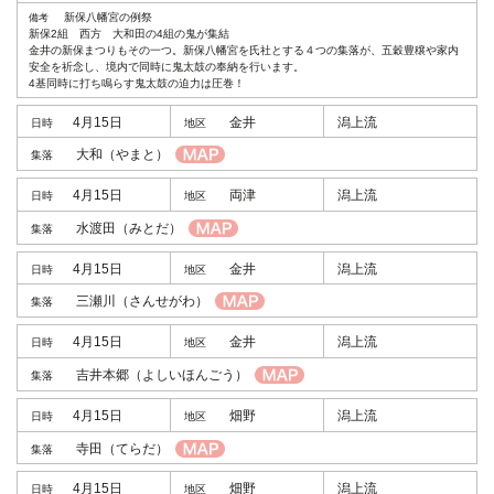
新保八幡宮の例祭
新保2組 西方 大和田の4組の鬼が集結
金井の新保まつりもその一つ。新保八幡宮を氏社とする４つの集落が、五穀豊穣や家内
安全を祈念し、境内で同時に鬼太鼓の奉納を行います。
4基同時に打ち鳴らす鬼太鼓の迫力は圧巻！
4月15日
金井
潟上流
大和
（やまと）
4月15日
両津
潟上流
水渡田
（みとだ）
4月15日
金井
潟上流
三瀬川
（さんせがわ）
4月15日
金井
潟上流
吉井本郷
（よしいほんごう）
4月15日
畑野
潟上流
寺田
（てらだ）
4月15日
畑野
潟上流