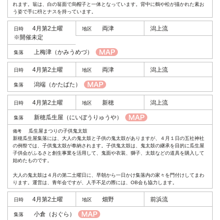
れます。翁は、白の翁面で烏帽子と一体となっています。背中に鶴や松が描かれた素お
う姿で手に枡とナスを持っています。
4月第2土曜
両津
潟上流
※開催未定
上梅津
（かみうめづ）
4月第2土曜
両津
潟上流
潟端
（かたばた）
4月第2土曜
新穂
潟上流
新穂瓜生屋
（にいぼうりゅうや）
瓜生屋まつりの子供鬼太鼓
新穂瓜生屋集落には、大人の鬼太鼓と子供の鬼太鼓がありますが、４月１日の五社神社
の例祭では、子供鬼太鼓が奉納されます。子供鬼太鼓は、鬼太鼓の継承を目的に瓜生屋
子供会がふるさと創生事業を活用して、鬼面や衣装、獅子、太鼓などの道具を購入して
始めたものです。
大人の鬼太鼓は４月の第二土曜日に、早朝から一日かけ集落内の家々を門付けしてまわ
ります。運営は、青年会ですが、人手不足の際には、OB会も協力します。
4月第2土曜
畑野
前浜流
小倉
（おぐら）