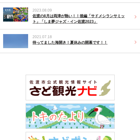
2023.08.09
佐渡の8月は両津が熱い！！後編「サドメシランサミッ
ト」「しま夢ジャズ・イン佐渡2023」
2021.07.18
待ってました海開き！夏休みの開幕です！！