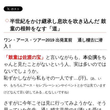
半世紀をかけ継承し息吹を吹き込んだ 鼓
童の根幹をなす「道」
ワン・アース・ツアー2019 出発直前 通し稽古に潜
入！
「鼓童は佐渡の宝」
と言いながらも、
本公演
をち
ゃんと見たことがないという人、実は多いのでは
ないでしょうか。
恥ずかしながら私もその一人です…(汗)。
(あ、い
や、もちろんアース・セレブレーションやイベントとかでは見ています
けどなんて言い訳してみる…むなしいですね）
さすがに今年こそは見に行ってみようかな、そう
思っていた矢先、通し稽古見学のお誘いを受け、