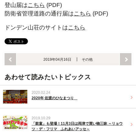
登山届は
こちら
(PDF)
防衛省管理道路の通行届は
こちら
(PDF)
ドンデン山荘のサイトは
こちら
2019年04月16日
その他
あわせて読みたいトピックス
2020.02.24
2020年 佐渡のひなまつり
2019.10.29
「鼓童」も登場！11月3日は両津で買い物三昧 ～リョウ
ツ・デ・フリマ ふれあいアッセ～