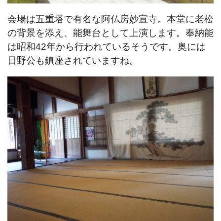
会場は五重塔で有名な阿仏房妙宣寺。本堂に老松
の背景を添え、能舞台として上演します。
奉納能
は昭和42年から行われているそうです。
奥には
日野公も鎮座されていますね。