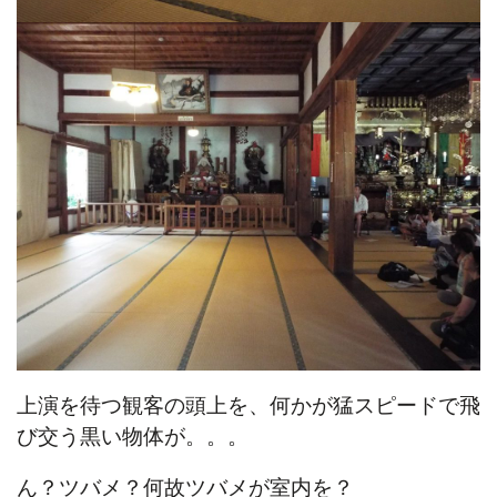
上演を待つ観客の頭上を、何かが猛スピードで飛
び交う黒い物体が。。。
ん？ツバメ？何故ツバメが室内を？