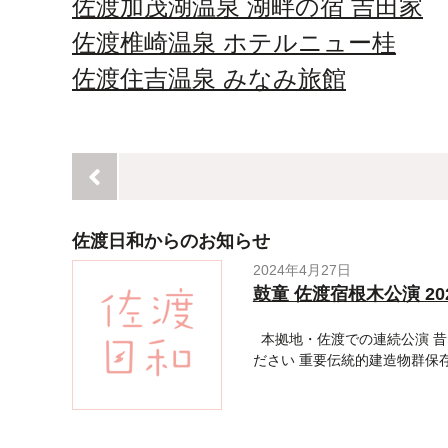
佐渡加茂湖温泉 湖畔の宿 吉田家
佐渡椎崎温泉 ホテルニュー桂
佐渡住吉温泉 みなみ旅館
佐渡日和からのお知らせ
2024年4月27日
鼓童 佐渡宿根木公演 2
本拠地・佐渡での連続公演 昔
ださい 重要伝統的建造物群保