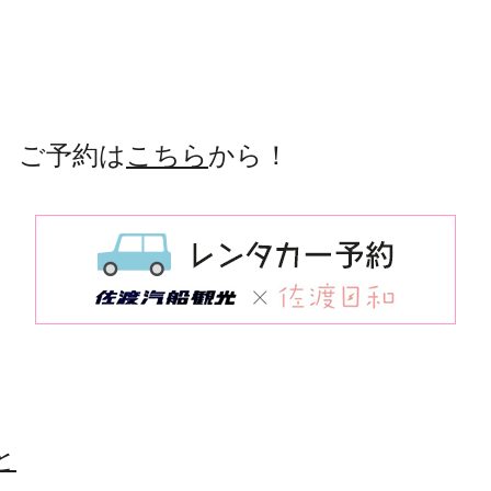
 ご予約は
こちら
から！
と