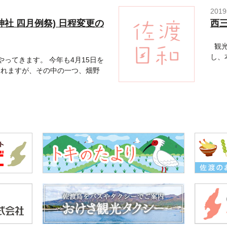
201
社 四月例祭) 日程変更の
西
観光
し、
ってきます。 今年も4月15日を
われますが、その中の一つ、畑野