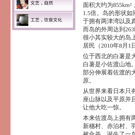
面积大约为855km
1.5倍。岛的形状
于拥有两津湾以及
而岛的外周达到26
很小其实较大的岛上拥
居民（2010年8月
位于西北的白薯是
白薯是小佐渡山地
部分伸展着佐渡的
原。
从世界来看日本只
座山脉以及平原并且
让他大吃一惊。
本来佐渡岛上拥有
新穗村、赤泊村、羽
被合并，诞生了一