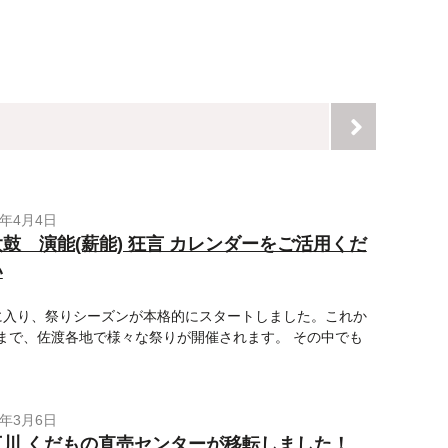
9年4月4日
鼓 演能(薪能) 狂言 カレンダーをご活用くだ
い
に入り、祭りシーズンが本格的にスタートしました。これか
まで、佐渡各地で様々な祭りが開催されます。 その中でも
9年3月6日
三川 くだもの直売センターが移転しました！