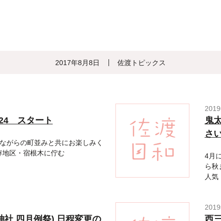
2017年8月8日
佐渡トピックス
201
024 スタート
鬼太
さ
ながらの町並みと共にお楽しみく
存地区・宿根木に佇む
4月
ら秋
人気
201
社 四月例祭) 日程変更の
西