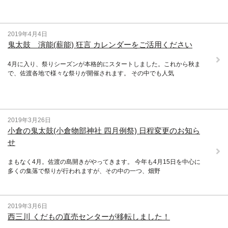
2019年4月4日
鬼太鼓 演能(薪能) 狂言 カレンダーをご活用ください
4月に入り、祭りシーズンが本格的にスタートしました。これから秋ま
で、佐渡各地で様々な祭りが開催されます。 その中でも人気
2019年3月26日
小倉の鬼太鼓(小倉物部神社 四月例祭) 日程変更のお知ら
せ
まもなく4月。佐渡の島開きがやってきます。 今年も4月15日を中心に
多くの集落で祭りが行われますが、その中の一つ、畑野
2019年3月6日
西三川 くだもの直売センターが移転しました！