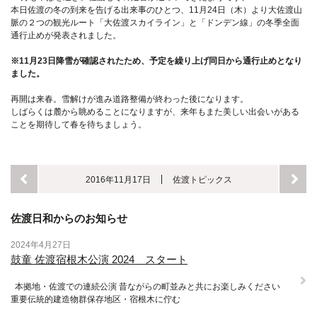
本日佐渡の冬の到来を告げる出来事のひとつ、11月24日（木）より大佐渡山
脈の２つの観光ルート「大佐渡スカイライン」と「ドンデン線」の冬季全面
通行止めが発表されました。
※11月23日降雪が確認されたため、予定を繰り上げ同日から通行止めとなり
ました。
再開は来春。雪解けが進み道路整備が終わった後になります。
しばらくは麓から眺めることになりますが、来年もまた美しい出会いがある
ことを期待して春を待ちましょう。
2016年11月17日
佐渡トピックス
佐渡日和からのお知らせ
2024年4月27日
鼓童 佐渡宿根木公演 2024 スタート
本拠地・佐渡での連続公演 昔ながらの町並みと共にお楽しみください
重要伝統的建造物群保存地区・宿根木に佇む