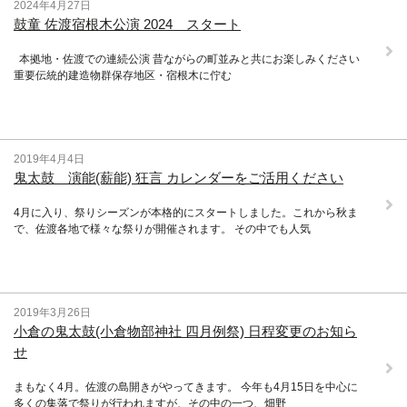
2024年4月27日
鼓童 佐渡宿根木公演 2024 スタート
本拠地・佐渡での連続公演 昔ながらの町並みと共にお楽しみください
重要伝統的建造物群保存地区・宿根木に佇む
2019年4月4日
鬼太鼓 演能(薪能) 狂言 カレンダーをご活用ください
4月に入り、祭りシーズンが本格的にスタートしました。これから秋ま
で、佐渡各地で様々な祭りが開催されます。 その中でも人気
2019年3月26日
小倉の鬼太鼓(小倉物部神社 四月例祭) 日程変更のお知ら
せ
まもなく4月。佐渡の島開きがやってきます。 今年も4月15日を中心に
多くの集落で祭りが行われますが、その中の一つ、畑野