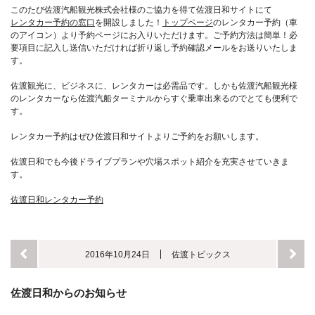
このたび佐渡汽船観光株式会社様のご協力を得て佐渡日和サイトにて
レンタカー予約の窓口
を開設しました！
トップページ
のレンタカー予約（車
のアイコン）より予約ページにお入りいただけます。ご予約方法は簡単！必
要項目に記入し送信いただければ折り返し予約確認メールをお送りいたしま
す。
佐渡観光に、ビジネスに、レンタカーは必需品です。しかも佐渡汽船観光様
のレンタカーなら佐渡汽船ターミナルからすぐ乗車出来るのでとても便利で
す。
レンタカー予約はぜひ佐渡日和サイトよりご予約をお願いします。
佐渡日和でも今後ドライブプランや穴場スポット紹介を充実させていきま
す。
佐渡日和レンタカー予約
2016年10月24日
佐渡トピックス
佐渡日和からのお知らせ