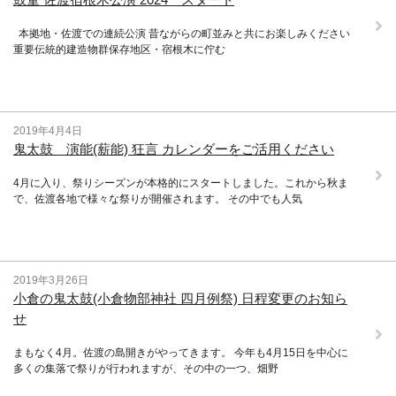
本拠地・佐渡での連続公演 昔ながらの町並みと共にお楽しみください
重要伝統的建造物群保存地区・宿根木に佇む
2019年4月4日
鬼太鼓 演能(薪能) 狂言 カレンダーをご活用ください
4月に入り、祭りシーズンが本格的にスタートしました。これから秋ま
で、佐渡各地で様々な祭りが開催されます。 その中でも人気
2019年3月26日
小倉の鬼太鼓(小倉物部神社 四月例祭) 日程変更のお知ら
せ
まもなく4月。佐渡の島開きがやってきます。 今年も4月15日を中心に
多くの集落で祭りが行われますが、その中の一つ、畑野